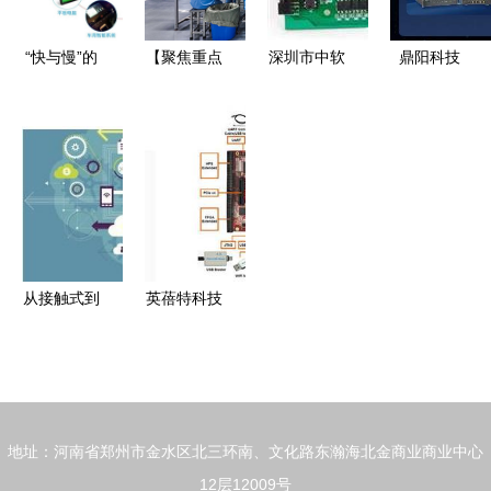
“快与慢”的
【聚焦重点
深圳市中软
鼎阳科技
真命题 从
项目建设】
创芯电子
2025交亮
全球手机销
新引擎，新
以技术创新
眼成绩单
量下滑看电
动能！湖北
驱动电子产
营收增长
连技术何以
优耐奇智能
品研发之路
21%，净利
站稳连接器
科技助力崇
双增超26%
赛道
阳电子信息
彰显电子技
产业腾飞
术开发实力
从接触式到
英蓓特科技
活体识别
推出功能完
指纹与指静
善的SoC
脉识别技术
FPGA开发
的发展历程
套件Lark
地址：河南省郑州市金水区北三环南、文化路东瀚海北金商业商业中心
及其在电子
Board，为
12层12009号