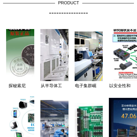
PRODUCT
----------------
探秘索尼
从半导体工
电子集群崛
以安全性和
CR1216纽
厂走向全世
起，睦岗为
可靠性研究
扣电池 3V
界 电子产
何成为广东
推动电力电
锂电芯如何
品的技术开
省电子元器
子技术可持
驱动电子产
发之路
件重镇？
续发展与应
品技术革新
用