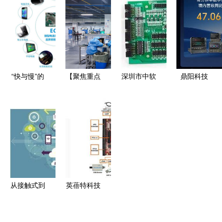
锂电芯如何
品的技术开
省电子元器
子技术可持
驱动电子产
发之路
件重镇？
续发展与应
品技术革新
用
“快与慢”的
【聚焦重点
深圳市中软
鼎阳科技
真命题 从
项目建设】
创芯电子
2025交亮
全球手机销
新引擎，新
以技术创新
眼成绩单
量下滑看电
动能！湖北
驱动电子产
营收增长
连技术何以
优耐奇智能
品研发之路
21%，净利
站稳连接器
科技助力崇
双增超26%
赛道
阳电子信息
彰显电子技
产业腾飞
术开发实力
从接触式到
英蓓特科技
活体识别
推出功能完
指纹与指静
善的SoC