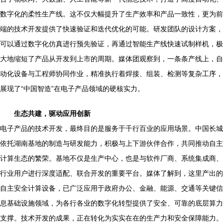
数字化的柔性生产线。这不仅大幅提升了生产效率和产品一致性，更为前
端的技术开发提供了快速验证和迭代优化的可能。研发团队的设计方案，
可以通过数字化仿真进行预先验证，再通过智能生产线快速试制样机，极
大地缩短了产品从开发到上市的周期。媒体团观察到，一条条产线上，自
动化设备与工程师协同作业，精准执行着焊接、组装、检测等复杂工序，
展现了“中国智造”在电子产品领域的硬核实力。
生态共建，驱动应用创新
电子产品的技术开发，最终目的是服务于千行百业的应用场景。中国长城
依托湖南基地的制造与研发能力，积极与上下游伙伴合作，共同推动自主
计算生态的繁荣。基地不仅是生产中心，也是与软件厂商、系统集成商、
行业用户进行深度适配、联合开发的重要平台。媒体了解到，这里产出的
自主安全计算设备，已广泛应用于政府办公、金融、能源、交通等关键信
息基础设施领域，为各行各业的数字化转型提供了安全、可靠的底层算力
支撑。技术开发的成果，正在转化为实实在在的生产力和安全保障能力。