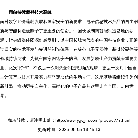
面向持续攀登技术高峰
面对数字经济蓬勃发展和国家安全的新要求，电子信息技术产品的自主创
新与智能制造被赋予了更重要的使命。中国长城湖南智能制造基地的参
观，让央级媒体团深刻感受到，以中国长城为代表的中国科技企业，正通
过坚实的技术开发与先进的制造体系，在核心电子元器件、基础软硬件等
领域持续突破，为筑牢国家网络安全防线、发展新质生产力贡献着重要力
量。此次“打卡”，不仅是一次对先进制造现场的观摩，更是一次对中国自
主计算产业技术开发实力与坚定决信的生动见证。这座基地将继续作为创
新引擎，推动更多自主化、高端化的电子产品从这里走向全国、走向世
界。
如若转载，请注明出处：http://www.ygcjjm.com/product/77.html
更新时间：2026-08-05 18:45:13