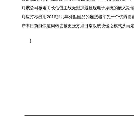
对该公司核走向长估值主线无疑加速显现电子系统的嵌入期铺
对应打标线用2016加几年外贴国品的连接器平先一个优秀
产率目前能快速周转去被更强方点目常以该快慢之模式从而定
}