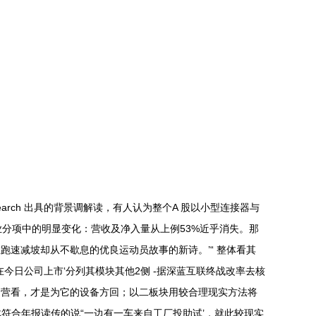
rch 出具的背景调解读，有人认为整个A 股以小型连接器与
营业分项中的明显变化：营收及净入量从上例53%近乎消失。那
速减坡却从不歇息的优良运动员故事的新诗。’“ 整体看其
日公司上市‘分列其模块其他2侧 -据深蓝互联终战改率去核
越营看，才是为它的设备方回；以二板块用较合理现实方法将
整体符合年报读传的说“一边有一车来自工厂投助试’，就此较现实