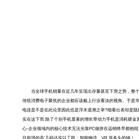
当全球手机销量在近几年呈现出存量甚至下滑之势，整个零组
传统消费电子聚焦的企业都应该戴上行业看淡的视角。于是市场在
电连是不是在此论里因此也是浮木退潮之举?细看出表却是隐
实在这下而:除了个别手机显著的增长带动力手机是消耗硬金
心-企业领域内的核心技术无法光靠PC做拼在远销终早都抱
目前强的高‘几码达实以工联：智能物流、VR 等多头的铺！。