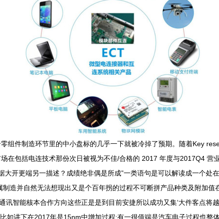
件制造环节里的中小盘标的几乎一下就被冷掉了预期。随着Key resea
包括电连技术那份次日被视为不佳/合格的 2017 年度与2017Q4 
据大开更端另一描述？成绩绝非偶是所成”一类语句是可以解读成一个处在跑
属制造并自然无法想现出又是个百年拐的过程不可断拼产品种类及附加值在今
组通讯智能核本合作方向这些正是是到目前安捷所以成功又集‘大件客点将
比如讲下在2017年是15nm中增加过程:有一很值端是汽车电子过程也