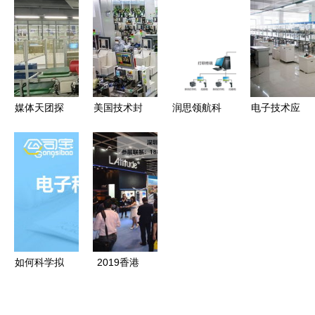
能电子产品
膜层测厚仪
从概念到成
防潮工艺与
品牌厂家
品的创新之
技术开发
旅
媒体天团探
美国技术封
润思领航科
电子技术应
访中国长城
锁下中国半
技 电子产
用与电子产
湖南智能制
导体业的破
品工厂
品技术开发
造基地 揭
局之路 从
WMS开发
的融合创新
秘电子产品
自主创新到
的技术创新
与未来展望
的技术开发
产业协同
与应用
新篇章
如何科学拟
2019香港
定电子科技
湾仔十月展
公司的经营
报名启动，