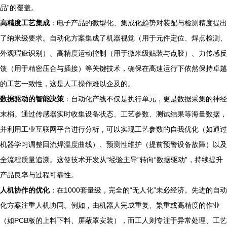
品”的覆盖。
高精度工艺集成
：电子产品的微型化、集成化趋势对装配与检测精度提出
了纳米级要求。自动化方案集成了机器视觉（用于元件定位、焊点检测、
外观瑕疵识别）、高精度运动控制（用于微米级贴装与点胶）、力传感反
馈（用于精密压合与插接）等关键技术，确保在高速运行下依然保持卓越
的工艺一致性，这是人工操作难以企及的。
数据驱动的智能决策
：自动化产线不仅是执行单元，更是数据采集的神经
末梢。通过传感器实时收集设备状态、工艺参数、测试结果等海量数据，
并利用工业互联网平台进行分析，可以实现工艺参数的自我优化（如通过
机器学习调整回流焊温度曲线）、预测性维护（提前预警设备故障）以及
全流程质量追溯。这使技术开发从“经验主导”转向“数据驱动”，持续提升
产品良率与过程可靠性。
人机协作的优化
：在1000套量级，完全的“无人化”未必经济。先进的自动
化方案注重人机协同。例如，由机器人完成重复、繁重或高精度的作业
（如PCB板的上料下料、屏蔽罩安装），而工人则专注于异常处理、工艺